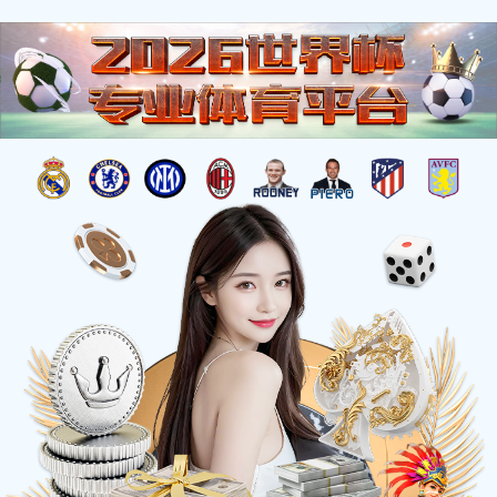
注册入口
全天更新 ·
完美官方网站
赛事实时同步
无论您身在何处，
完美官方网站APP
为您带来高
速、高清、稳定的观赛体验。
下载客户端
网页端访问