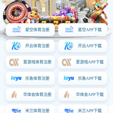
曼联点球漏判+红牌错判！滕哈格
直言英超裁判水平倒退十年